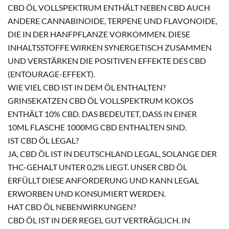
CBD ÖL VOLLSPEKTRUM ENTHÄLT NEBEN CBD AUCH
ANDERE CANNABINOIDE, TERPENE UND FLAVONOIDE,
DIE IN DER HANFPFLANZE VORKOMMEN. DIESE
INHALTSSTOFFE WIRKEN SYNERGETISCH ZUSAMMEN
UND VERSTÄRKEN DIE POSITIVEN EFFEKTE DES CBD
(ENTOURAGE-EFFEKT).
WIE VIEL CBD IST IN DEM ÖL ENTHALTEN?
GRINSEKATZEN CBD ÖL VOLLSPEKTRUM KOKOS
ENTHÄLT 10% CBD. DAS BEDEUTET, DASS IN EINER
10ML FLASCHE 1000MG CBD ENTHALTEN SIND.
IST CBD ÖL LEGAL?
JA, CBD ÖL IST IN DEUTSCHLAND LEGAL, SOLANGE DER
THC-GEHALT UNTER 0,2% LIEGT. UNSER CBD ÖL
ERFÜLLT DIESE ANFORDERUNG UND KANN LEGAL
ERWORBEN UND KONSUMIERT WERDEN.
HAT CBD ÖL NEBENWIRKUNGEN?
CBD ÖL IST IN DER REGEL GUT VERTRÄGLICH. IN