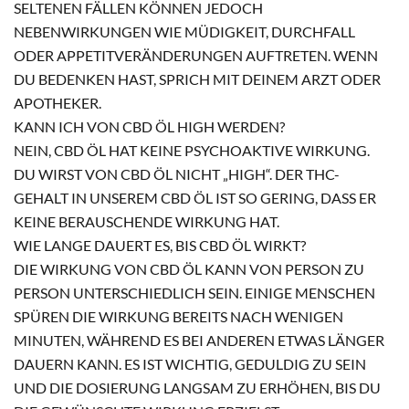
SELTENEN FÄLLEN KÖNNEN JEDOCH
NEBENWIRKUNGEN WIE MÜDIGKEIT, DURCHFALL
ODER APPETITVERÄNDERUNGEN AUFTRETEN. WENN
DU BEDENKEN HAST, SPRICH MIT DEINEM ARZT ODER
APOTHEKER.
KANN ICH VON CBD ÖL HIGH WERDEN?
NEIN, CBD ÖL HAT KEINE PSYCHOAKTIVE WIRKUNG.
DU WIRST VON CBD ÖL NICHT „HIGH“. DER THC-
GEHALT IN UNSEREM CBD ÖL IST SO GERING, DASS ER
KEINE BERAUSCHENDE WIRKUNG HAT.
WIE LANGE DAUERT ES, BIS CBD ÖL WIRKT?
DIE WIRKUNG VON CBD ÖL KANN VON PERSON ZU
PERSON UNTERSCHIEDLICH SEIN. EINIGE MENSCHEN
SPÜREN DIE WIRKUNG BEREITS NACH WENIGEN
MINUTEN, WÄHREND ES BEI ANDEREN ETWAS LÄNGER
DAUERN KANN. ES IST WICHTIG, GEDULDIG ZU SEIN
UND DIE DOSIERUNG LANGSAM ZU ERHÖHEN, BIS DU