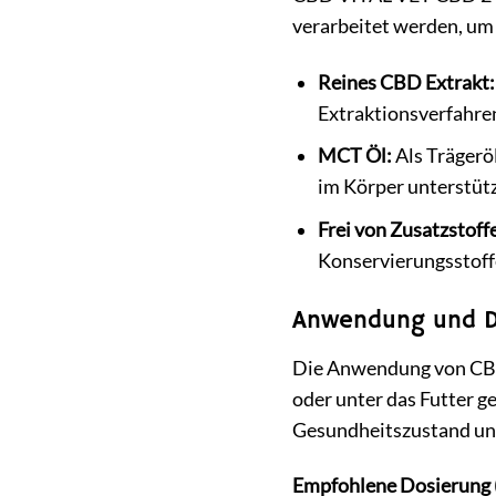
verarbeitet werden, um
Reines CBD Extrakt:
Extraktionsverfahren
MCT Öl:
Als Trägeröl
im Körper unterstütz
Frei von Zusatzstoff
Konservierungsstoff
Anwendung und D
Die Anwendung von CBD 
oder unter das Futter g
Gesundheitszustand un
Empfohlene Dosierung (