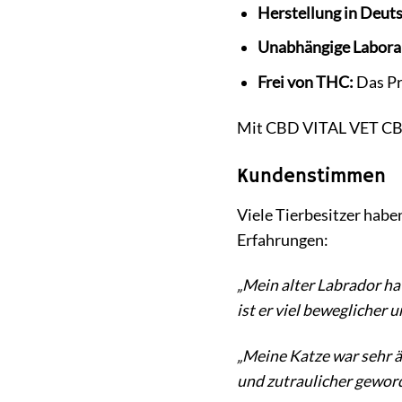
Herstellung in Deut
Unabhängige Labora
Frei von THC:
Das Pr
Mit CBD VITAL VET CBD 
Kundenstimmen
Viele Tierbesitzer hab
Erfahrungen:
„Mein alter Labrador ha
ist er viel beweglicher 
„Meine Katze war sehr ä
und zutraulicher geword